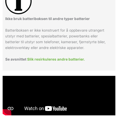
Ikke bruk batteriboksen til andre typer batterier
Batteriboksen er ikke konstruert for å oppbevare utrangert
utstyr med batterier, spesialbatterier, powerbanks eller
batterier til utstyr som telefoner, kameraer, fjernstyrte biler,
elektroverktøy eller andre elektriske apparater.
Se avsnittet
Slik resirkuleres andre batterier.