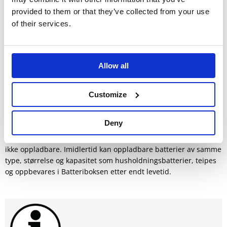
provided to them or that they’ve collected from your use
of their services.
Allow all
Customize
Hvordan bruke Batteriboksen
Batteriboksen er konstruert for å oppbevare dine brukte
Deny
husholdningsbatterier trygt i den brannsikre beholderen.
Husholdningsbatterier er også kjent som primærceller og er
ikke oppladbare. Imidlertid kan oppladbare batterier av samme
type, størrelse og kapasitet som husholdningsbatterier, teipes
og oppbevares i Batteriboksen
etter endt levetid
.