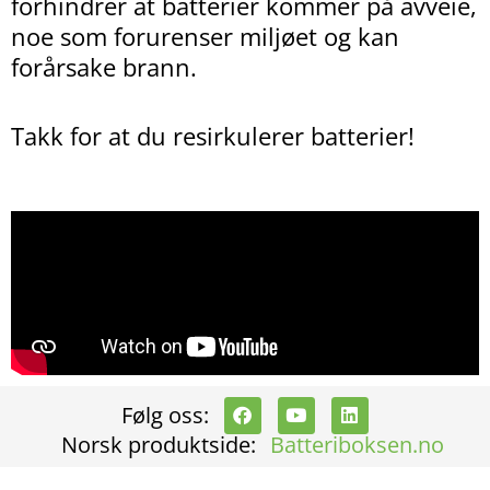
forhindrer at batterier kommer på avveie,
noe som forurenser miljøet og kan
forårsake brann.
Takk for at du resirkulerer batterier!
F
Y
L
Følg oss:
a
o
i
Norsk produktside:
Batteriboksen.no
c
u
n
e
t
k
b
u
e