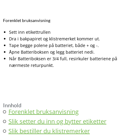
o
b
d
o
e
i
k
n
Forenklet bruksanvisning
Sett inn etikettrullen
Dra i bakpapiret og klistremerket kommer ut.
Tape begge polene på batteriet, både + og -.
Åpne Batteriboksen og legg batteriet nedi.
Når Batteriboksen er 3/4 full, resirkuler batteriene på
nærmeste returpunkt.
Innhold
Forenklet bruksanvisning
Slik setter du inn og bytter etiketter
Slik bestiller du klistremerker