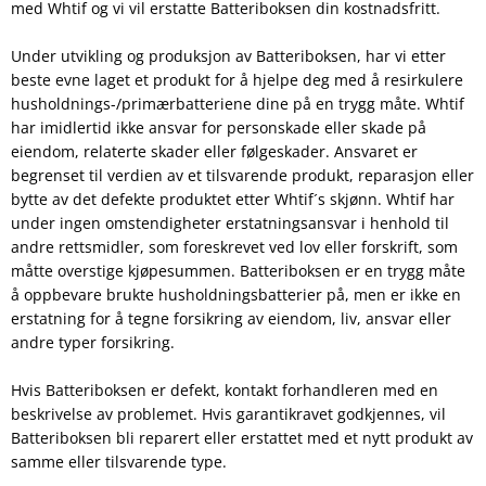
med Whtif og vi vil erstatte Batteriboksen din kostnadsfritt.
Under utvikling og produksjon av Batteriboksen, har vi etter
beste evne laget et produkt for å hjelpe deg med å resirkulere
husholdnings-/primærbatteriene dine på en trygg måte. Whtif
har imidlertid ikke ansvar for personskade eller skade på
eiendom, relaterte skader eller følgeskader. Ansvaret er
begrenset til verdien av et tilsvarende produkt, reparasjon eller
bytte av det defekte produktet etter Whtif´s skjønn. Whtif har
under ingen omstendigheter erstatningsansvar i henhold til
andre rettsmidler, som foreskrevet ved lov eller forskrift, som
måtte overstige kjøpesummen. Batteriboksen er en trygg måte
å oppbevare brukte husholdningsbatterier på, men er ikke en
erstatning for å tegne forsikring av eiendom, liv, ansvar eller
andre typer forsikring.
Hvis Batteriboksen er defekt, kontakt forhandleren med en
beskrivelse av problemet. Hvis garantikravet godkjennes, vil
Batteriboksen bli reparert eller erstattet med et nytt produkt av
samme eller tilsvarende type.