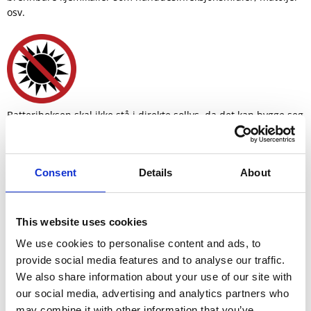
osv.
Batteriboksen skal ikke stå i direkte sollys, da det kan bygge seg
opp varme inne i Batteriboksen, noe som også kan forringe
kvaliteten på klistremerkene.
Consent
Details
About
This website uses cookies
We use cookies to personalise content and ads, to
Oppbevar Batteriboksen utilgjengelig for små barn.
provide social media features and to analyse our traffic.
We also share information about your use of our site with
our social media, advertising and analytics partners who
may combine it with other information that you’ve